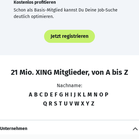
Kostenlos profitieren
Schon als Basis-Mitglied kannst Du Deine Job-Suche
deutlich optimieren.
Jetzt registrieren
21 Mio. XING Mitglieder, von A bis Z
Nachname:
A
B
C
D
E
F
G
H
I
J
K
L
M
N
O
P
Q
R
S
T
U
V
W
X
Y
Z
Unternehmen