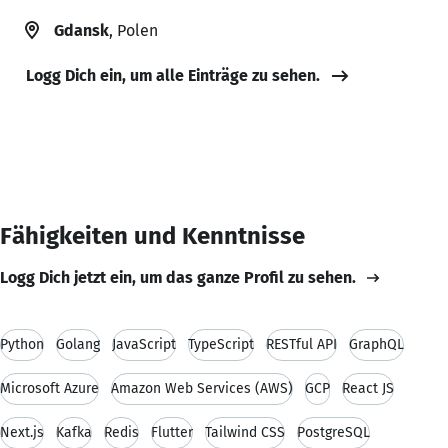
Gdansk
, Polen
Logg Dich ein, um alle Einträge zu sehen.
Fähigkeiten und Kenntnisse
Logg Dich jetzt ein, um das ganze Profil zu sehen.
Python
Golang
JavaScript
TypeScript
RESTful API
GraphQL
Microsoft Azure
Amazon Web Services (AWS)
GCP
React JS
Next.js
Kafka
Redis
Flutter
Tailwind CSS
PostgreSQL