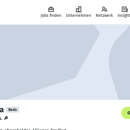
Jobs finden
Unternehmen
Netzwerk
Insigh
a
Basis
G
s. 🔎