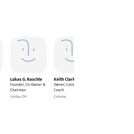
Lukas G. Raschle
Keith Clark-Hoyos
Renzil DCruz
Founder, Co-Owner &
Owner, Consultant,
Senior Data Analyst
Chairman
Coach
Mumbai
Lindau ZH
Corona