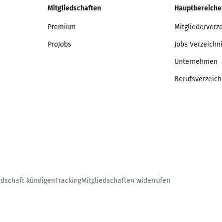
Mitgliedschaften
Hauptbereiche
Premium
Mitgliederverz
ProJobs
Jobs Verzeichn
Unternehmen
Berufsverzeich
edschaft kündigen
Tracking
Mitgliedschaften widerrufen