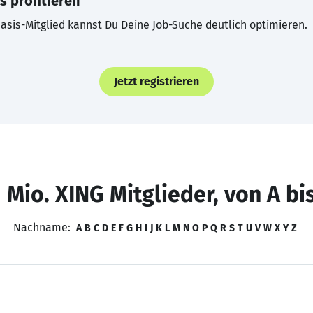
s profitieren
asis-Mitglied kannst Du Deine Job-Suche deutlich optimieren.
Jetzt registrieren
 Mio. XING Mitglieder, von A bi
Nachname:
A
B
C
D
E
F
G
H
I
J
K
L
M
N
O
P
Q
R
S
T
U
V
W
X
Y
Z