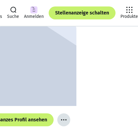
Stellenanzeige schalten
ts
Suche
Anmelden
Produkte
anzes Profil ansehen