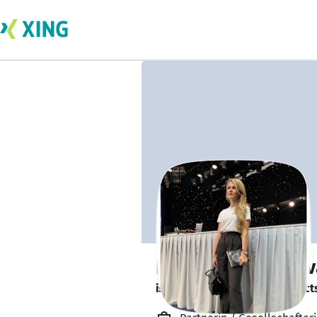
Ksenia Kuznetsov
is looking for freelance project