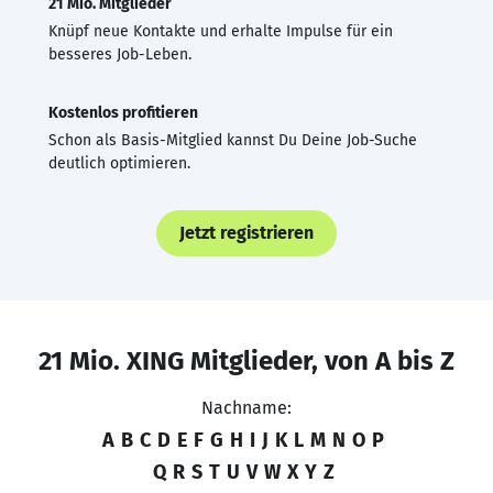
21 Mio. Mitglieder
Knüpf neue Kontakte und erhalte Impulse für ein
besseres Job-Leben.
Kostenlos profitieren
Schon als Basis-Mitglied kannst Du Deine Job-Suche
deutlich optimieren.
Jetzt registrieren
21 Mio. XING Mitglieder, von A bis Z
Nachname:
A
B
C
D
E
F
G
H
I
J
K
L
M
N
O
P
Q
R
S
T
U
V
W
X
Y
Z