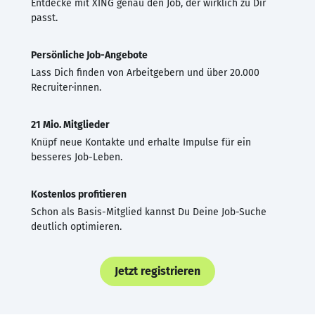
Entdecke mit XING genau den Job, der wirklich zu Dir
passt.
Persönliche Job-Angebote
Lass Dich finden von Arbeitgebern und über 20.000
Recruiter·innen.
21 Mio. Mitglieder
Knüpf neue Kontakte und erhalte Impulse für ein
besseres Job-Leben.
Kostenlos profitieren
Schon als Basis-Mitglied kannst Du Deine Job-Suche
deutlich optimieren.
Jetzt registrieren