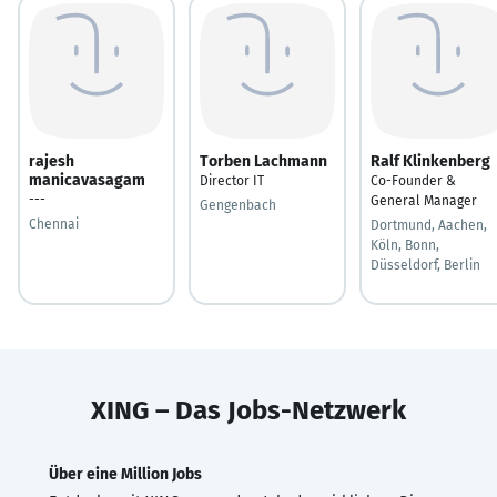
rajesh
Torben Lachmann
Ralf Klinkenberg
manicavasagam
Director IT
Co-Founder &
---
General Manager
Gengenbach
Chennai
Dortmund, Aachen,
Köln, Bonn,
Düsseldorf, Berlin
XING – Das Jobs-Netzwerk
Über eine Million Jobs