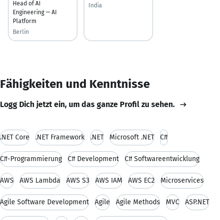
Head of AI
India
Engineering — AI
Platform
Berlin
Fähigkeiten und Kenntnisse
Logg Dich jetzt ein, um das ganze Profil zu sehen.
.NET Core
.NET Framework
.NET
Microsoft .NET
C#
C#-Programmierung
C# Development
C# Softwareentwicklung
AWS
AWS Lambda
AWS S3
AWS IAM
AWS EC2
Microservices
Agile Software Development
Agile
Agile Methods
MVC
ASP.NET