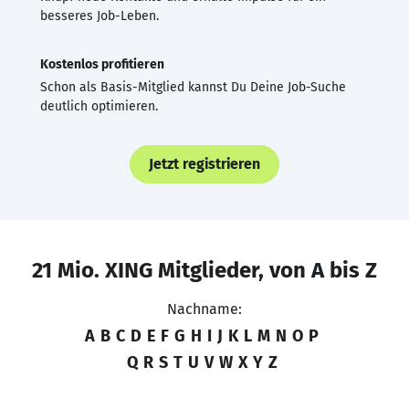
besseres Job-Leben.
Kostenlos profitieren
Schon als Basis-Mitglied kannst Du Deine Job-Suche
deutlich optimieren.
Jetzt registrieren
21 Mio. XING Mitglieder, von A bis Z
Nachname:
A
B
C
D
E
F
G
H
I
J
K
L
M
N
O
P
Q
R
S
T
U
V
W
X
Y
Z