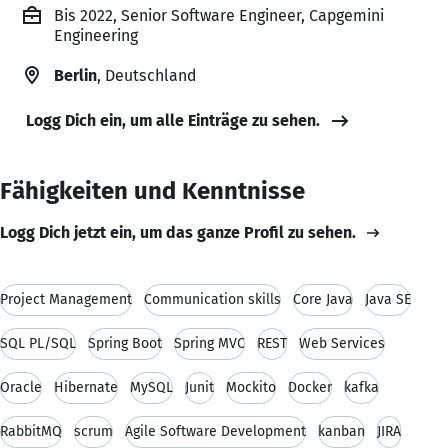
Bis 2022, Senior Software Engineer, Capgemini
Engineering
Berlin
, Deutschland
Logg Dich ein, um alle Einträge zu sehen.
Fähigkeiten und Kenntnisse
Logg Dich jetzt ein, um das ganze Profil zu sehen.
Project Management
Communication skills
Core Java
Java SE
SQL PL/SQL
Spring Boot
Spring MVC
REST
Web Services
Oracle
Hibernate
MySQL
Junit
Mockito
Docker
kafka
RabbitMQ
scrum
Agile Software Development
kanban
JIRA