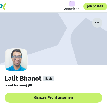
Job posten
Anmelden
Lalit Bhanot
Basis
is out learning. 🎓
Ganzes Profil ansehen