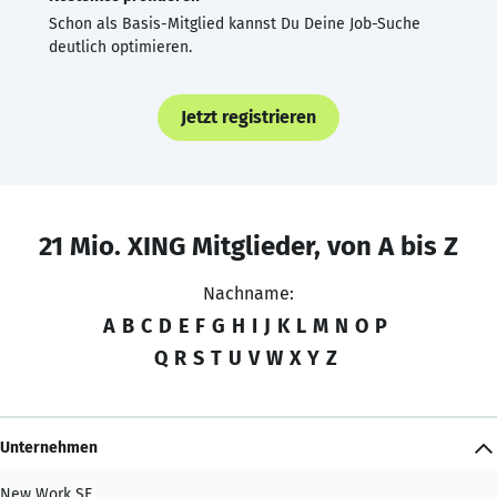
Schon als Basis-Mitglied kannst Du Deine Job-Suche
deutlich optimieren.
Jetzt registrieren
21 Mio. XING Mitglieder, von A bis Z
Nachname:
A
B
C
D
E
F
G
H
I
J
K
L
M
N
O
P
Q
R
S
T
U
V
W
X
Y
Z
Unternehmen
New Work SE