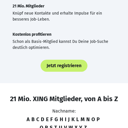
21 Mio. Mitglieder
Knüpf neue Kontakte und erhalte Impulse für ein
besseres Job-Leben.
Kostenlos profitieren
Schon als Basis-Mitglied kannst Du Deine Job-Suche
deutlich optimieren.
Jetzt registrieren
21 Mio. XING Mitglieder, von A bis Z
Nachname:
A
B
C
D
E
F
G
H
I
J
K
L
M
N
O
P
Q
R
S
T
U
V
W
X
Y
Z