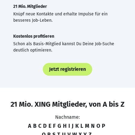
21 Mio. Mitglieder
Knüpf neue Kontakte und erhalte Impulse für ein
besseres Job-Leben.
Kostenlos profitieren
Schon als Basis-Mitglied kannst Du Deine Job-Suche
deutlich optimieren.
Jetzt registrieren
21 Mio. XING Mitglieder, von A bis Z
Nachname:
A
B
C
D
E
F
G
H
I
J
K
L
M
N
O
P
Q
R
S
T
U
V
W
X
Y
Z