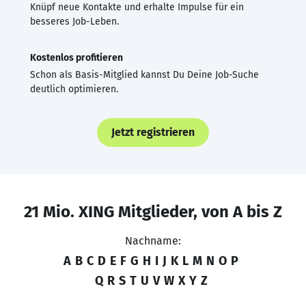
Knüpf neue Kontakte und erhalte Impulse für ein
besseres Job-Leben.
Kostenlos profitieren
Schon als Basis-Mitglied kannst Du Deine Job-Suche
deutlich optimieren.
Jetzt registrieren
21 Mio. XING Mitglieder, von A bis Z
Nachname:
A
B
C
D
E
F
G
H
I
J
K
L
M
N
O
P
Q
R
S
T
U
V
W
X
Y
Z