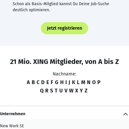
Schon als Basis-Mitglied kannst Du Deine Job-Suche
deutlich optimieren.
Jetzt registrieren
21 Mio. XING Mitglieder, von A bis Z
Nachname:
A
B
C
D
E
F
G
H
I
J
K
L
M
N
O
P
Q
R
S
T
U
V
W
X
Y
Z
Unternehmen
New Work SE