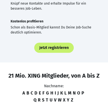
Knüpf neue Kontakte und erhalte Impulse für ein
besseres Job-Leben.
Kostenlos profitieren
Schon als Basis-Mitglied kannst Du Deine Job-Suche
deutlich optimieren.
Jetzt registrieren
21 Mio. XING Mitglieder, von A bis Z
Nachname:
A
B
C
D
E
F
G
H
I
J
K
L
M
N
O
P
Q
R
S
T
U
V
W
X
Y
Z