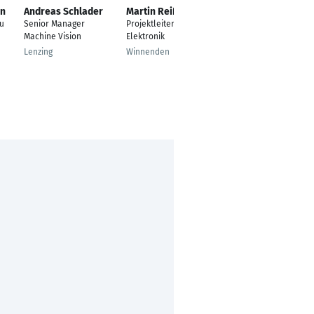
nn
Andreas Schlader
Martin Reißig
Said Ben Hrouz
eu
Senior Manager
Projektleiter
Industrialization and
Machine Vision
Elektronik
Operational
Excellence Manager
Lenzing
Winnenden
Santiago de
Querétaro