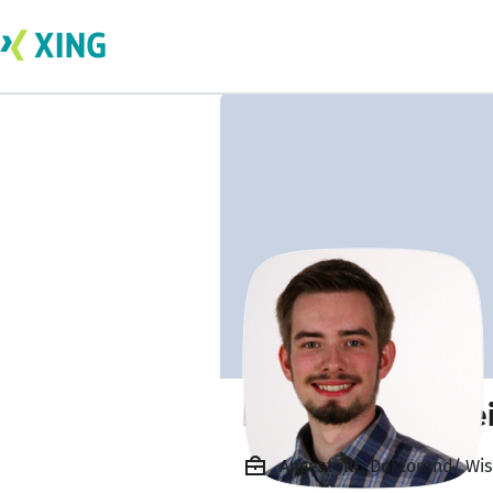
Lars Christian Gl
Angestellt, Doktorand/ Wis