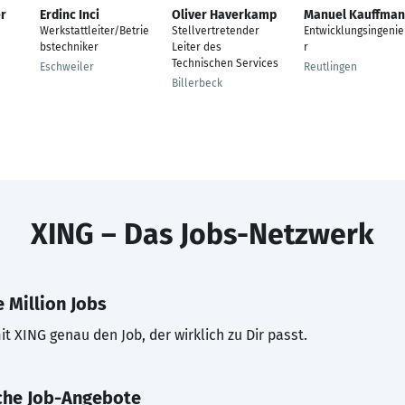
er
Erdinc Inci
Oliver Haverkamp
Manuel Kauffma
Werkstattleiter/Betrie
Stellvertretender
Entwicklungsingeni
bstechniker
Leiter des
r
Technischen Services
Eschweiler
Reutlingen
Billerbeck
XING – Das Jobs-Netzwerk
 Million Jobs
t XING genau den Job, der wirklich zu Dir passt.
che Job-Angebote