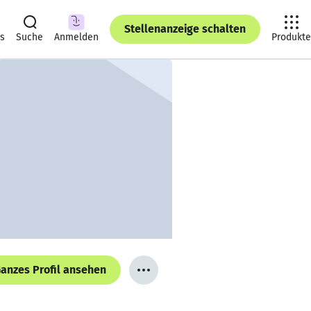
Stellenanzeige schalten
ts
Suche
Anmelden
Produkte
anzes Profil ansehen