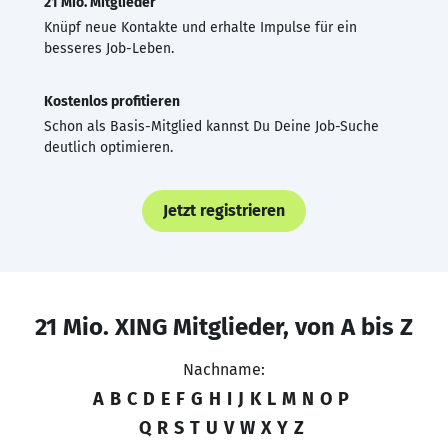
21 Mio. Mitglieder
Knüpf neue Kontakte und erhalte Impulse für ein
besseres Job-Leben.
Kostenlos profitieren
Schon als Basis-Mitglied kannst Du Deine Job-Suche
deutlich optimieren.
Jetzt registrieren
21 Mio. XING Mitglieder, von A bis Z
Nachname:
A
B
C
D
E
F
G
H
I
J
K
L
M
N
O
P
Q
R
S
T
U
V
W
X
Y
Z