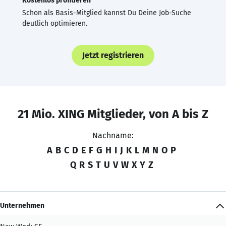
Kostenlos profitieren
Schon als Basis-Mitglied kannst Du Deine Job-Suche
deutlich optimieren.
Jetzt registrieren
21 Mio. XING Mitglieder, von A bis Z
Nachname:
A
B
C
D
E
F
G
H
I
J
K
L
M
N
O
P
Q
R
S
T
U
V
W
X
Y
Z
Unternehmen