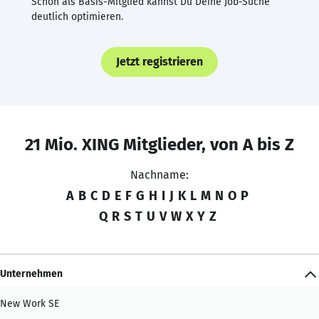
Schon als Basis-Mitglied kannst Du Deine Job-Suche
deutlich optimieren.
Jetzt registrieren
21 Mio. XING Mitglieder, von A bis Z
Nachname:
A
B
C
D
E
F
G
H
I
J
K
L
M
N
O
P
Q
R
S
T
U
V
W
X
Y
Z
Unternehmen
New Work SE