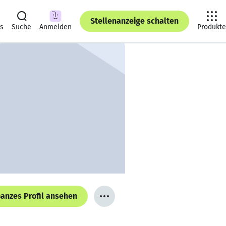
Stellenanzeige schalten
ts
Suche
Anmelden
Produkte
anzes Profil ansehen