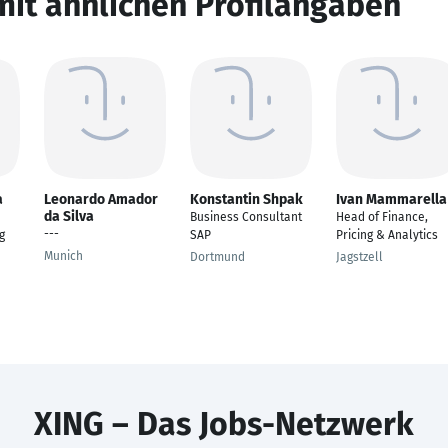
mit ähnlichen Profilangaben
a
Leonardo Amador
Konstantin Shpak
Ivan Mammarella
da Silva
Business Consultant
Head of Finance,
---
g
SAP
Pricing & Analytics
Munich
Dortmund
Jagstzell
XING – Das Jobs-Netzwerk