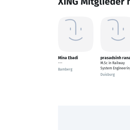
XING Mitglieder 
Mina Ebadi
prasadsinh ran
---
M.Sc in Railway
System Engineerin
Bamberg
Duisburg