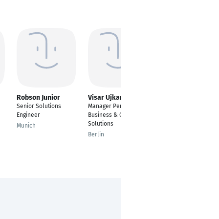
Robson Junior
Visar Ujkani
Dino Leupold von
Löwenthal
Senior Solutions
Manager Permanent
Gründer &
Engineer
Business & CoRE-
Geschäftsführer (CEO)
Solutions
Munich
München
Berlin