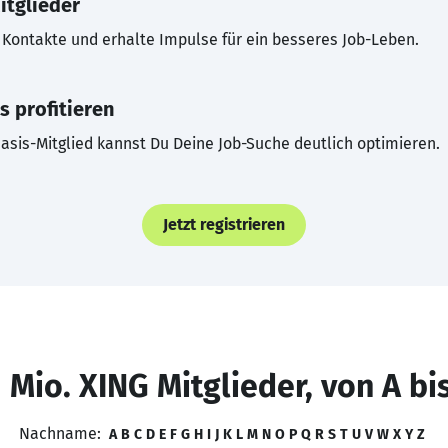
itglieder
Kontakte und erhalte Impulse für ein besseres Job-Leben.
s profitieren
asis-Mitglied kannst Du Deine Job-Suche deutlich optimieren.
Jetzt registrieren
 Mio. XING Mitglieder, von A bi
Nachname:
A
B
C
D
E
F
G
H
I
J
K
L
M
N
O
P
Q
R
S
T
U
V
W
X
Y
Z