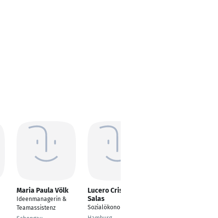
Maria Paula Völk
Lucero Crispin
Verena Schwarz
Salas
Ideenmanagerin &
Kassiererin
Sozialökonomie
Teamassistenz
Nördlingen