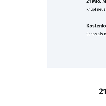
21 Mio. M
Knüpf neue 
Kostenlo
Schon als B
21