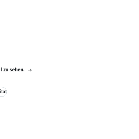
il zu sehen.
ität