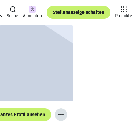
Stellenanzeige schalten
ts
Suche
Anmelden
Produkte
anzes Profil ansehen