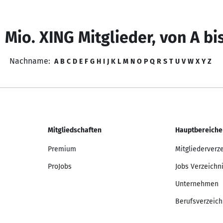
 Mio. XING Mitglieder, von A bi
Nachname:
A
B
C
D
E
F
G
H
I
J
K
L
M
N
O
P
Q
R
S
T
U
V
W
X
Y
Z
Mitgliedschaften
Hauptbereiche
Premium
Mitgliederverz
ProJobs
Jobs Verzeichn
Unternehmen
Berufsverzeich