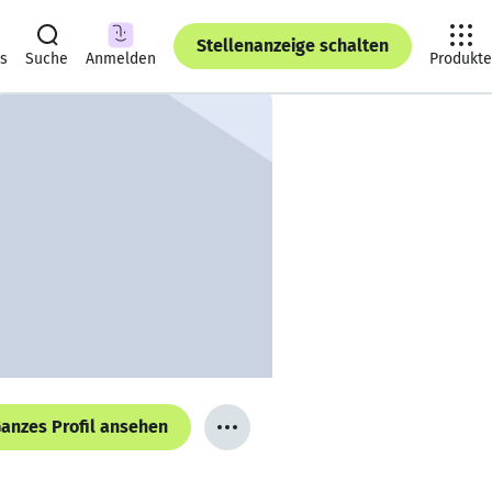
Stellenanzeige schalten
ts
Suche
Anmelden
Produkte
anzes Profil ansehen