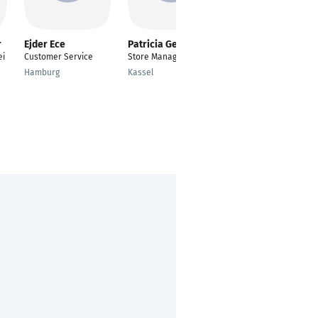
r
Ejder Ece
Patricia Gerhold
Anastasia von
Waldstockmann
ei
Customer Service
Store Manager
Projektleitung Bau-
Hamburg
Kassel
und Projektsteuerung
Braunschweig