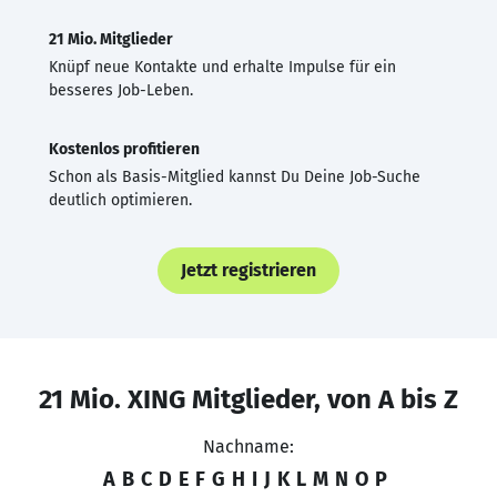
21 Mio. Mitglieder
Knüpf neue Kontakte und erhalte Impulse für ein
besseres Job-Leben.
Kostenlos profitieren
Schon als Basis-Mitglied kannst Du Deine Job-Suche
deutlich optimieren.
Jetzt registrieren
21 Mio. XING Mitglieder, von A bis Z
Nachname:
A
B
C
D
E
F
G
H
I
J
K
L
M
N
O
P