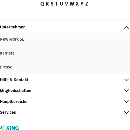
Q
R
S
T
U
V
W
X
Y
Z
Unternehmen
New Work SE
Karriere
Presse
Hilfe & Kontakt
Mitgliedschaften
Hauptbereiche
Services