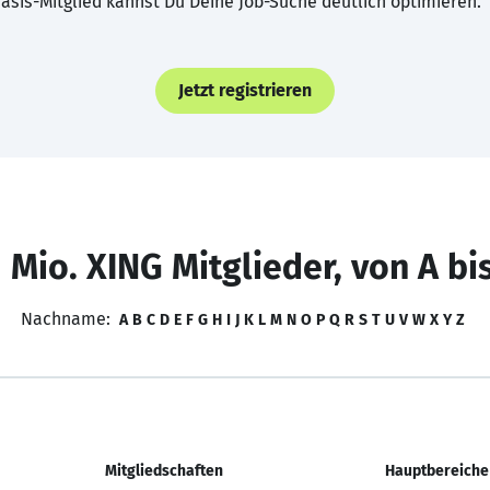
asis-Mitglied kannst Du Deine Job-Suche deutlich optimieren.
Jetzt registrieren
 Mio. XING Mitglieder, von A bi
Nachname:
A
B
C
D
E
F
G
H
I
J
K
L
M
N
O
P
Q
R
S
T
U
V
W
X
Y
Z
Mitgliedschaften
Hauptbereiche