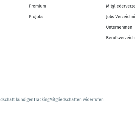
Premium
Mitgliederverz
ProJobs
Jobs Verzeichn
Unternehmen
Berufsverzeich
edschaft kündigen
Tracking
Mitgliedschaften widerrufen