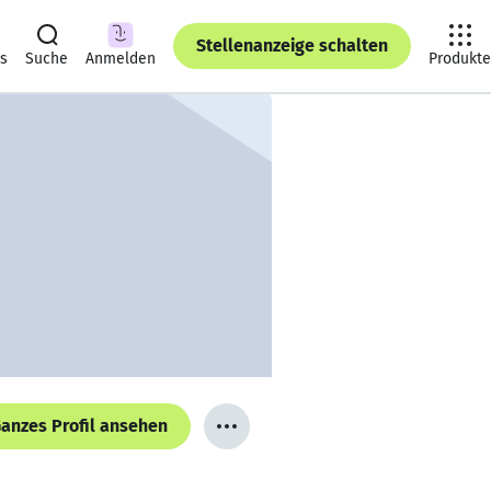
Stellenanzeige schalten
ts
Suche
Anmelden
Produkte
anzes Profil ansehen