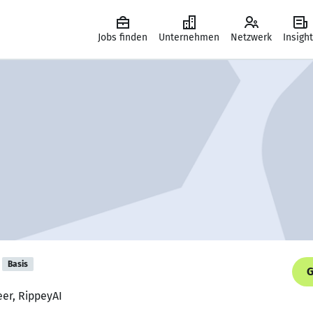
Jobs finden
Unternehmen
Netzwerk
Insigh
Basis
G
eer, RippeyAI