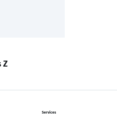
s Z
Services