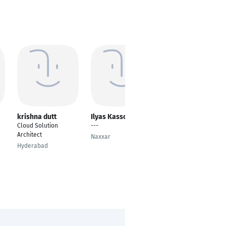
krishna dutt
Ilyas Kassou
Muhammad
Moazzam
Cloud Solution
---
Software Engineer
Architect
Naxxar
Berlin
Hyderabad