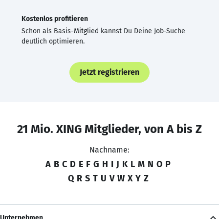
Kostenlos profitieren
Schon als Basis-Mitglied kannst Du Deine Job-Suche
deutlich optimieren.
Jetzt registrieren
21 Mio. XING Mitglieder, von A bis Z
Nachname:
A
B
C
D
E
F
G
H
I
J
K
L
M
N
O
P
Q
R
S
T
U
V
W
X
Y
Z
Unternehmen