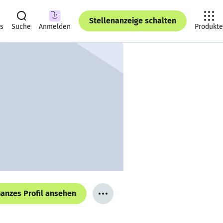
Stellenanzeige schalten
ts
Suche
Anmelden
Produkte
anzes Profil ansehen