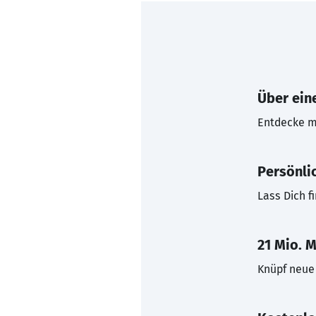
Über eine
Entdecke mi
Persönli
Lass Dich f
21 Mio. M
Knüpf neue 