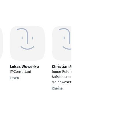
Lukas Wowerko
Christian Mertens
Sandro Simperl
IT-Consultant
Junior Referent
Umschüler
Aufsichtsrechtliches
Fachinformatiker
Essen
Meldewesen
Anwendungsentwickl
ung
Rheine
Karlsruhe, Baden-
Württemberg,
Deutschland