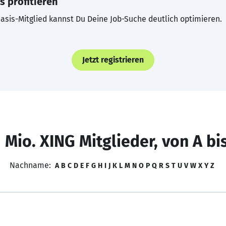
s profitieren
asis-Mitglied kannst Du Deine Job-Suche deutlich optimieren.
Jetzt registrieren
 Mio. XING Mitglieder, von A bi
Nachname:
A
B
C
D
E
F
G
H
I
J
K
L
M
N
O
P
Q
R
S
T
U
V
W
X
Y
Z