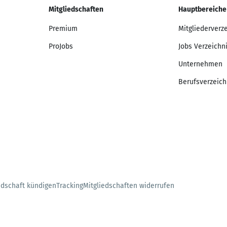
Mitgliedschaften
Hauptbereiche
Premium
Mitgliederverz
ProJobs
Jobs Verzeichn
Unternehmen
Berufsverzeich
edschaft kündigen
Tracking
Mitgliedschaften widerrufen