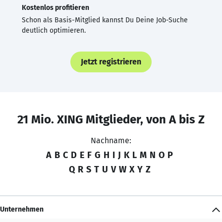
Kostenlos profitieren
Schon als Basis-Mitglied kannst Du Deine Job-Suche
deutlich optimieren.
Jetzt registrieren
21 Mio. XING Mitglieder, von A bis Z
Nachname:
A
B
C
D
E
F
G
H
I
J
K
L
M
N
O
P
Q
R
S
T
U
V
W
X
Y
Z
Unternehmen