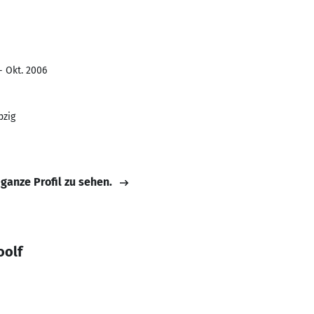
- Okt. 2006
pzig
 ganze Profil zu sehen.
oolf