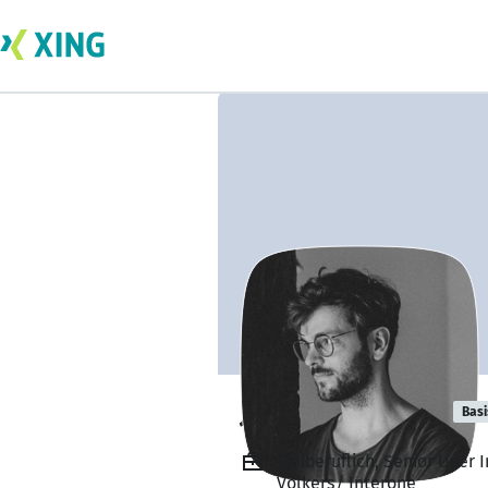
Jonathan Roolf
Basi
Freiberuflich, Senior User
Völkers/ Interone