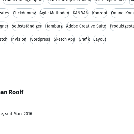
sites
Clickdummy
Agile Methoden
KANBAN
Konzept
Online-Konz
igner
selbstständiger
Hamburg
Adobe Creative Suite
Produktgest
etch
InVision
Wordpress
Sketch App
Grafik
Layout
han Roolf
e, seit März 2016