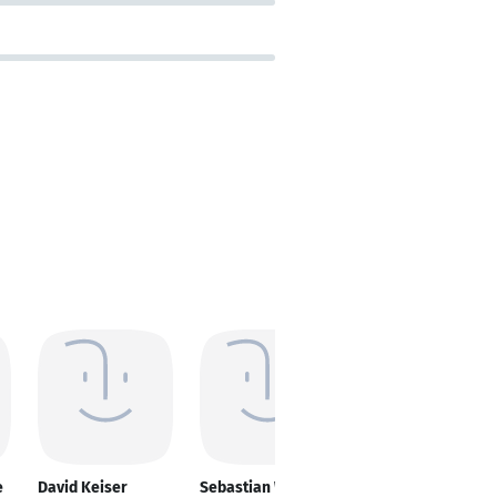
e
David Keiser
Sebastian Wittig
Beate Lang