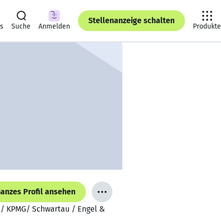
Stellenanzeige schalten
ts
Suche
Anmelden
Produkte
anzes Profil ansehen
l / KPMG/ Schwartau / Engel &