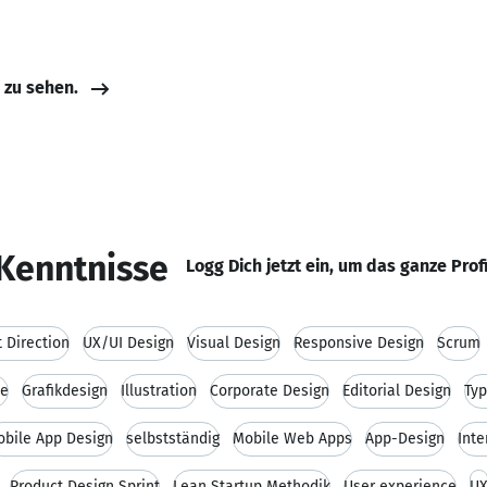
e zu sehen.
Kenntnisse
Logg Dich jetzt ein, um das ganze Prof
t Direction
UX/UI Design
Visual Design
Responsive Design
Scrum
e
Grafikdesign
Illustration
Corporate Design
Editorial Design
Typ
bile App Design
selbstständig
Mobile Web Apps
App-Design
Inte
Product Design Sprint
Lean Startup Methodik
User experience
U