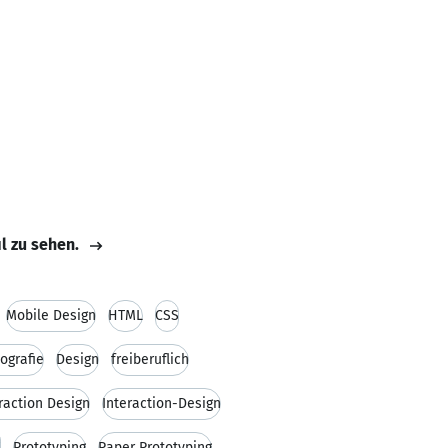
il zu sehen.
Mobile Design
HTML
CSS
ografie
Design
freiberuflich
raction Design
Interaction-Design
X
Prototyping
Paper Prototyping