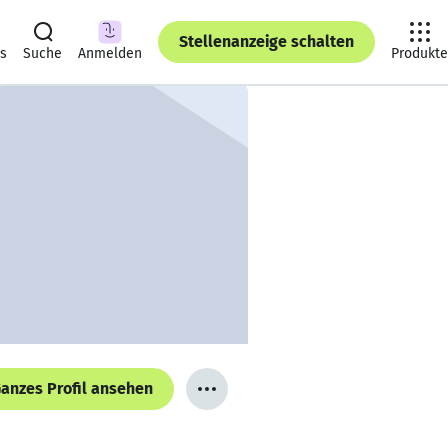
Stellenanzeige schalten
ts
Suche
Anmelden
Produkte
anzes Profil ansehen