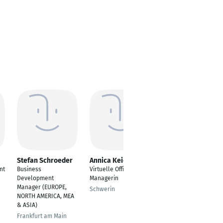
Stefan Schroeder
Annica Keichel
Anna Böhle
nt
Business
Virtuelle Office
Trainingskoordinatori
Development
Managerin
n
Manager (EUROPE,
Schwerin
Döbeln
NORTH AMERICA, MEA
& ASIA)
Frankfurt am Main