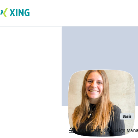
Leila Schmid
Basis
Angestellt, Campaign Man