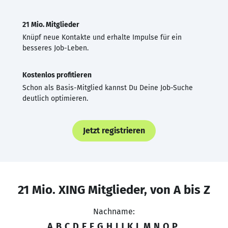
21 Mio. Mitglieder
Knüpf neue Kontakte und erhalte Impulse für ein
besseres Job-Leben.
Kostenlos profitieren
Schon als Basis-Mitglied kannst Du Deine Job-Suche
deutlich optimieren.
Jetzt registrieren
21 Mio. XING Mitglieder, von A bis Z
Nachname:
A
B
C
D
E
F
G
H
I
J
K
L
M
N
O
P