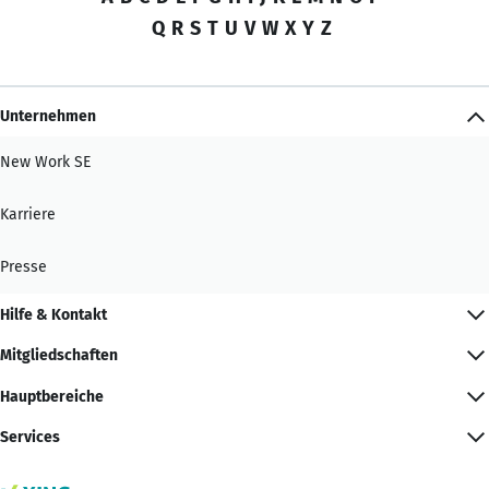
Q
R
S
T
U
V
W
X
Y
Z
Unternehmen
New Work SE
Karriere
Presse
Hilfe & Kontakt
Mitgliedschaften
Hauptbereiche
Services