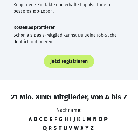
Knüpf neue Kontakte und erhalte Impulse für ein
besseres Job-Leben.
Kostenlos profitieren
Schon als Basis-Mitglied kannst Du Deine Job-Suche
deutlich optimieren.
Jetzt registrieren
21 Mio. XING Mitglieder, von A bis Z
Nachname:
A
B
C
D
E
F
G
H
I
J
K
L
M
N
O
P
Q
R
S
T
U
V
W
X
Y
Z