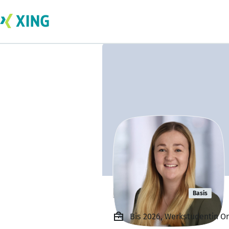
Lena König
Basis
Bis 2026, Werkstudentin O