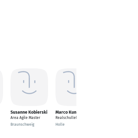
Susanne Kobierski
Marco Kunze
Sebastian
Benninghaus
Area Agile Master
Realschullehrer
Manager Corporate
Braunschweig
Holle
Communications
Düsseldorf