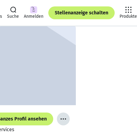
Stellenanzeige schalten
ts
Suche
Anmelden
Produkte
anzes Profil ansehen
ervices