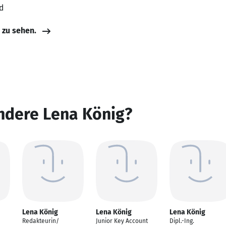
d
e zu sehen.
ndere Lena König?
Lena König
Lena König
Lena König
Redakteurin/
Junior Key Account
Dipl.-Ing.