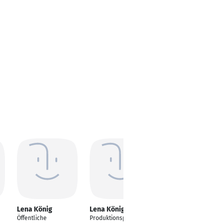
Lena König
Lena König
Lena König
Öffentliche
Produktionsplanerin
E-Didaktikerin