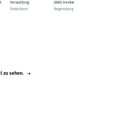
t
Verwaltung
(ANÜ trenkwalder)
Stuttgart
Paderborn
Regensburg
il zu sehen.