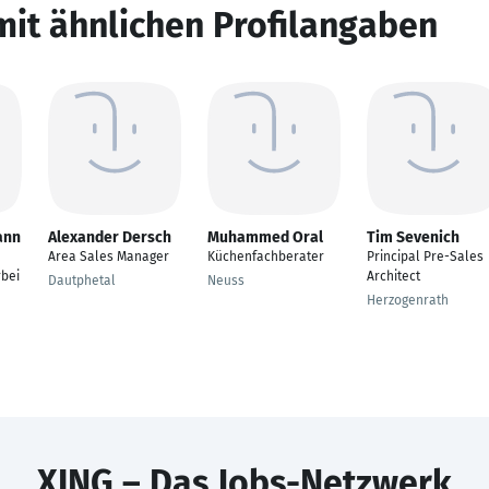
mit ähnlichen Profilangaben
ann
Alexander Dersch
Muhammed Oral
Tim Sevenich
Area Sales Manager
Küchenfachberater
Principal Pre-Sales
bei
Architect
Dautphetal
Neuss
Herzogenrath
XING – Das Jobs-Netzwerk