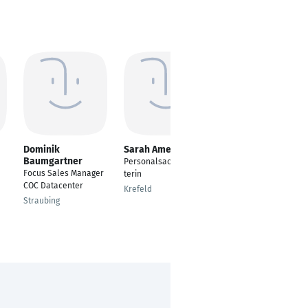
Dominik
Sarah Amend
Samuel Raum
Baumgartner
Personalsachbearbei
Abteilungsleiter
Focus Sales Manager
terin
BusinessCenter (Co-
COC Datacenter
Leadership)
Krefeld
Straubing
Ansbach