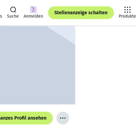
Stellenanzeige schalten
ts
Suche
Anmelden
Produkte
anzes Profil ansehen