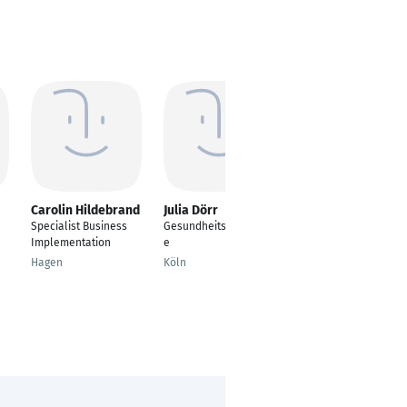
Carolin Hildebrand
Julia Dörr
Gina Furrer
Specialist Business
Gesundheitsökonomi
Ausbildungskoordinat
Implementation
e
orin
Hagen
Köln
Lahr