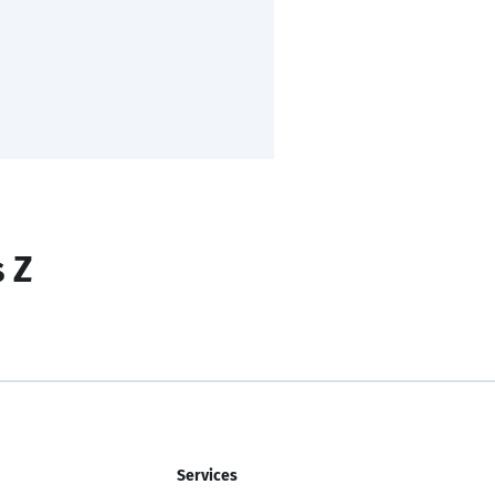
s Z
Services