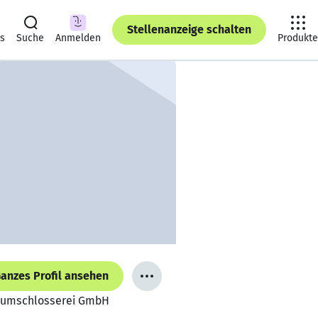
Stellenanzeige schalten
ts
Suche
Anmelden
Produkte
anzes Profil ansehen
Baumschlosserei GmbH