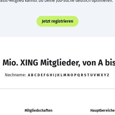
asis-Mitglied kannst Du Deine Job-Suche deutlich optimieren.
Jetzt registrieren
 Mio. XING Mitglieder, von A bi
Nachname:
A
B
C
D
E
F
G
H
I
J
K
L
M
N
O
P
Q
R
S
T
U
V
W
X
Y
Z
Mitgliedschaften
Hauptbereiche