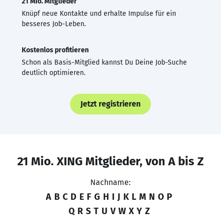
21 Mio. Mitglieder
Knüpf neue Kontakte und erhalte Impulse für ein
besseres Job-Leben.
Kostenlos profitieren
Schon als Basis-Mitglied kannst Du Deine Job-Suche
deutlich optimieren.
Jetzt registrieren
21 Mio. XING Mitglieder, von A bis Z
Nachname:
A
B
C
D
E
F
G
H
I
J
K
L
M
N
O
P
Q
R
S
T
U
V
W
X
Y
Z