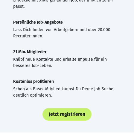
Entdecke mit XING genau den Job, der wirklich zu Dir
passt.
Persönliche Job-Angebote
Lass Dich finden von Arbeitgebern und über 20.000
Recruiter·innen.
21 Mio. Mitglieder
Knüpf neue Kontakte und erhalte Impulse für ein
besseres Job-Leben.
Kostenlos profitieren
Schon als Basis-Mitglied kannst Du Deine Job-Suche
deutlich optimieren.
Jetzt registrieren