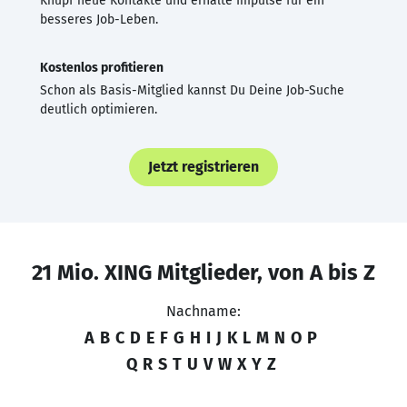
Knüpf neue Kontakte und erhalte Impulse für ein
besseres Job-Leben.
Kostenlos profitieren
Schon als Basis-Mitglied kannst Du Deine Job-Suche
deutlich optimieren.
Jetzt registrieren
21 Mio. XING Mitglieder, von A bis Z
Nachname:
A
B
C
D
E
F
G
H
I
J
K
L
M
N
O
P
Q
R
S
T
U
V
W
X
Y
Z