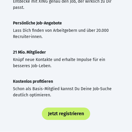
Entdecke mit XING genau den Job, der wirklich zu Dir
passt.
Persönliche Job-Angebote
Lass Dich finden von Arbeitgebern und über 20.000
Recruiter·innen.
21 Mio. Mitglieder
Knüpf neue Kontakte und erhalte Impulse für ein
besseres Job-Leben.
Kostenlos profitieren
Schon als Basis-Mitglied kannst Du Deine Job-Suche
deutlich optimieren.
Jetzt registrieren