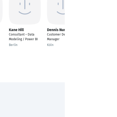
Kane Hill
Dennis Nunheiser
Vanessa Meißner
Consultant – Data
Customer Delivery
BWL
Modeling / Power BI
Manager
Tappenbeck
Berlin
Köln