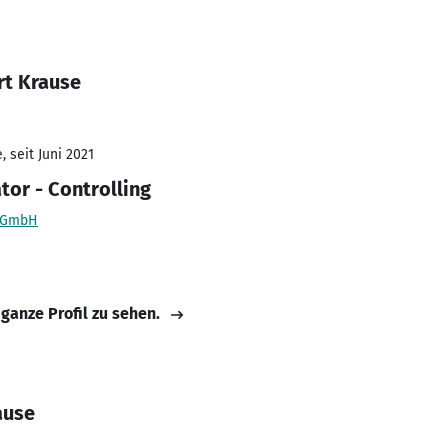
rt Krause
 seit Juni 2021
tor - Controlling
s GmbH
 ganze Profil zu sehen.
ause