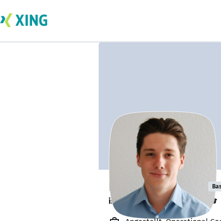
Lennart Krause
Bas
ist kurz vor dem Abschluss. 🎓