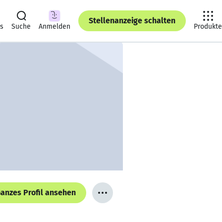
Stellenanzeige schalten
ts
Suche
Anmelden
Produkte
anzes Profil ansehen