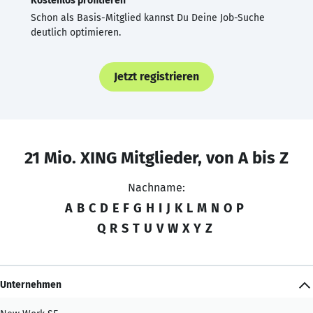
Kostenlos profitieren
Schon als Basis-Mitglied kannst Du Deine Job-Suche
deutlich optimieren.
Jetzt registrieren
21 Mio. XING Mitglieder, von A bis Z
Nachname:
A
B
C
D
E
F
G
H
I
J
K
L
M
N
O
P
Q
R
S
T
U
V
W
X
Y
Z
Unternehmen