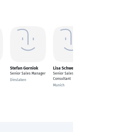
Stefan Gorniok
Lisa Schweikl
Thomas Mohr
Senior Sales Manager
Senior Sales
VBG, Verkaufsberater
Consultant
Großkunden
Dinslaken
Munich
Ludwigshafen am
Rhein