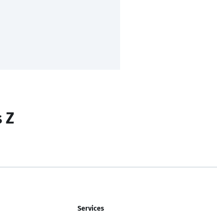
s Z
Services