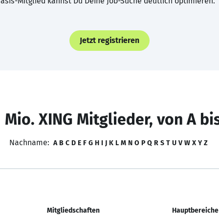
asis-Mitglied kannst Du Deine Job-Suche deutlich optimieren.
Jetzt registrieren
 Mio. XING Mitglieder, von A bi
Nachname:
A
B
C
D
E
F
G
H
I
J
K
L
M
N
O
P
Q
R
S
T
U
V
W
X
Y
Z
Mitgliedschaften
Hauptbereiche