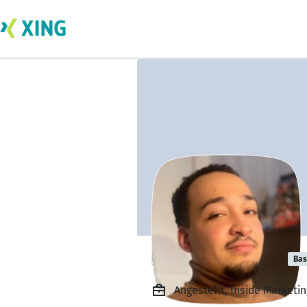
Lennart Okafor
Bas
Angestellt, Inside Marketi