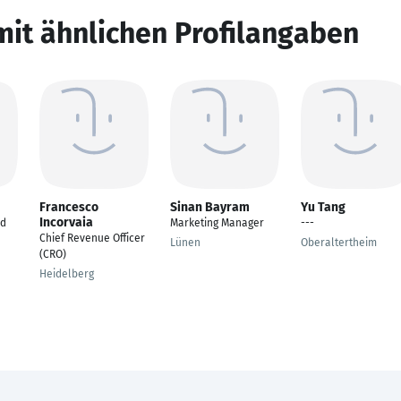
mit ähnlichen Profilangaben
Francesco
Sinan Bayram
Yu Tang
Incorvaia
rd
Marketing Manager
---
Chief Revenue Officer
Lünen
Oberaltertheim
(CRO)
Heidelberg