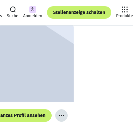
Stellenanzeige schalten
ts
Suche
Anmelden
Produkte
anzes Profil ansehen