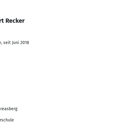
rt Recker
 seit Juni 2018
dreasberg
rschule