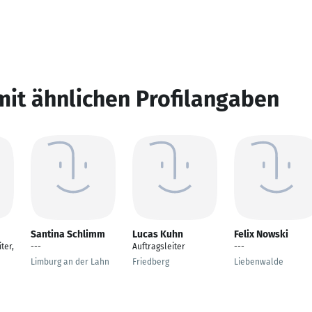
mit ähnlichen Profilangaben
Santina Schlimm
Lucas Kuhn
Felix Nowski
ter,
---
Auftragsleiter
---
Limburg an der Lahn
Friedberg
Liebenwalde