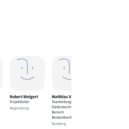
Robert Weigert
Matthias Vogler
Martin Maier
Projektleiter
Teamleitung Planung
Vertriebsmitarbeiter
Elektrotechnik .
Außendienst
Regensburg
Bereich
Dotternhausen
Bestandsentwicklung
Bamberg