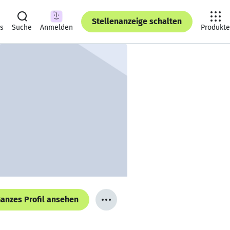
Stellenanzeige schalten
ts
Suche
Anmelden
Produkte
anzes Profil ansehen