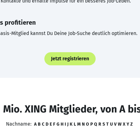
Kontakte und erhalte Impulse für ein besseres Job-Leben.
s profitieren
asis-Mitglied kannst Du Deine Job-Suche deutlich optimieren.
Jetzt registrieren
 Mio. XING Mitglieder, von A bi
Nachname:
A
B
C
D
E
F
G
H
I
J
K
L
M
N
O
P
Q
R
S
T
U
V
W
X
Y
Z