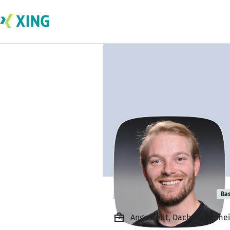
Lennart Recker
Bas
Angestellt, Dachdeckermei