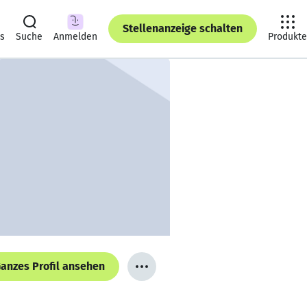
Stellenanzeige schalten
ts
Suche
Anmelden
Produkte
anzes Profil ansehen