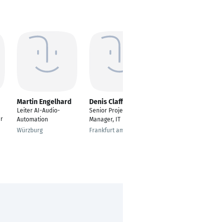
Martin Engelhard
Denis Clafferty
Tarek Moustafa
Leiter AI-Audio-
Senior Project
---
er
Automation
Manager, IT
Frankfurt am Main
Würzburg
Frankfurt am Main