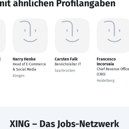
mit ähnlichen Profilangaben
l
Harry Henke
Carsten Falk
Francesco
Incorvaia
Head of E-Commerce
Bereichsleiter IT
Chief Revenue Offic
& Social Media
Saarbrücken
(CRO)
Köngen
Heidelberg
XING – Das Jobs-Netzwerk