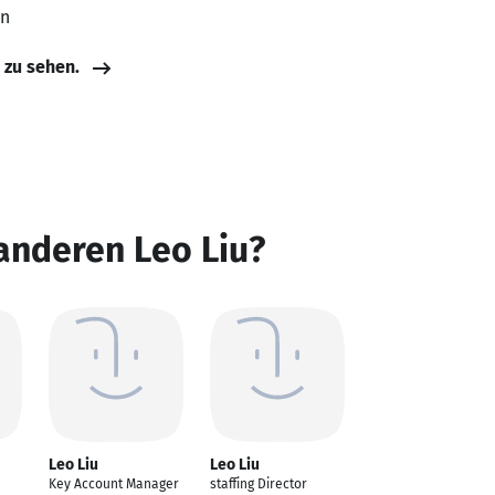
en
e zu sehen.
anderen Leo Liu?
Leo Liu
Leo Liu
Key Account Manager
staffing Director