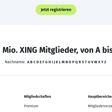
Jetzt registrieren
 Mio. XING Mitglieder, von A bi
Nachname:
A
B
C
D
E
F
G
H
I
J
K
L
M
N
O
P
Q
R
S
T
U
V
W
X
Y
Z
Mitgliedschaften
Hauptbereiche
Premium
Mitgliederverz