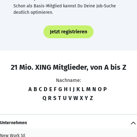
Schon als Basis-Mitglied kannst Du Deine Job-Suche
deutlich optimieren.
Jetzt registrieren
21 Mio. XING Mitglieder, von A bis Z
Nachname:
A
B
C
D
E
F
G
H
I
J
K
L
M
N
O
P
Q
R
S
T
U
V
W
X
Y
Z
Unternehmen
New Work SE