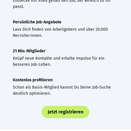
Entdecke mit XING genau den Job, der wirklich zu Dir
passt.
Persönliche Job-Angebote
Lass Dich finden von Arbeitgebern und über 20.000
Recruiter·innen.
21 Mio. Mitglieder
Knüpf neue Kontakte und erhalte Impulse für ein
besseres Job-Leben.
Kostenlos profitieren
Schon als Basis-Mitglied kannst Du Deine Job-Suche
deutlich optimieren.
Jetzt registrieren