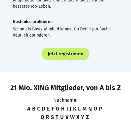
Knüpf neue Kontakte und erhalte Impulse für ein
besseres Job-Leben.
Kostenlos profitieren
Schon als Basis-Mitglied kannst Du Deine Job-Suche
deutlich optimieren.
Jetzt registrieren
21 Mio. XING Mitglieder, von A bis Z
Nachname:
A
B
C
D
E
F
G
H
I
J
K
L
M
N
O
P
Q
R
S
T
U
V
W
X
Y
Z