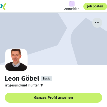
Job posten
Anmelden
Leon Göbel
Basis
ist gesund und munter. 🥦
Ganzes Profil ansehen