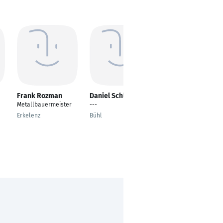
Frank Rozman
Daniel Schlöter
Gordon Lehmann
Metallbauermeister
---
Montage Techniker
Erkelenz
Bühl
Hamburg