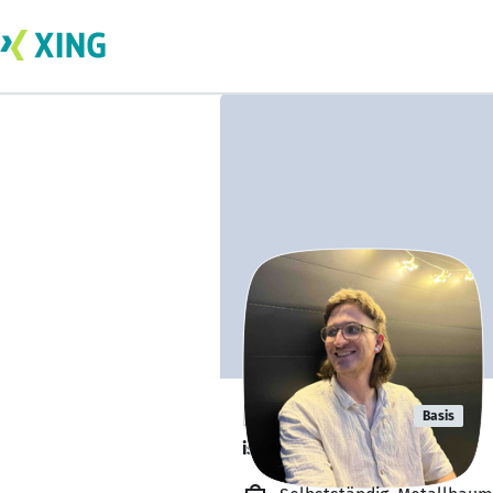
Leon Tietze
Basis
ist offen für Projekte. 🔎