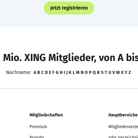
Jetzt registrieren
 Mio. XING Mitglieder, von A bi
Nachname:
A
B
C
D
E
F
G
H
I
J
K
L
M
N
O
P
Q
R
S
T
U
V
W
X
Y
Z
Mitgliedschaften
Hauptbereiche
Premium
Mitgliederverz
ProJobs
Jobs Verzeichn