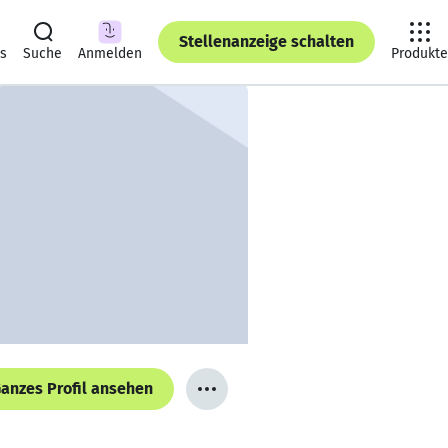
Stellenanzeige schalten
ts
Suche
Anmelden
Produkte
anzes Profil ansehen