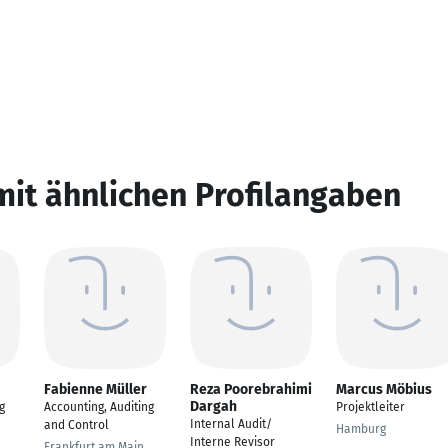
mit ähnlichen Profilangaben
Fabienne Müller
Reza Poorebrahimi
Marcus Möbius
Dargah
g
Accounting, Auditing
Projektleiter
Internal Audit/
and Control
Hamburg
Interne Revisor
Frankfurt am Main