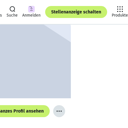
Stellenanzeige schalten
ts
Suche
Anmelden
Produkte
anzes Profil ansehen