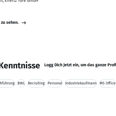
n, Effertz Tore GmbH
e zu sehen.
Kenntnisse
Logg Dich jetzt ein, um das ganze Prof
hführung
BWL
Recruiting
Personal
Industriekaufmann
MS Office