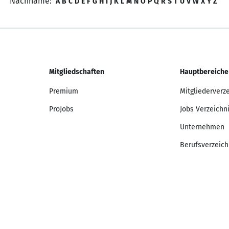
Nachname:
A
B
C
D
E
F
G
H
I
J
K
L
M
N
O
P
Q
R
S
T
U
V
W
X
Y
Z
Mitgliedschaften
Hauptbereiche
Premium
Mitgliederverz
ProJobs
Jobs Verzeichn
Unternehmen
Berufsverzeich