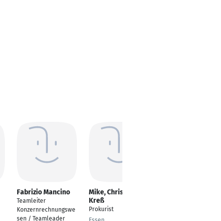
Fabrizio Mancino
Mike, Christian
Anja Braun
Kreß
Teamleiter
Bilanzbuchhalterin
Prokurist
Konzernrechnungswe
Altenstadt
sen / Teamleader
Essen