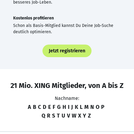
besseres Job-Leben.
Kostenlos profitieren
Schon als Basis-Mitglied kannst Du Deine Job-Suche
deutlich optimieren.
Jetzt registrieren
21 Mio. XING Mitglieder, von A bis Z
Nachname:
A
B
C
D
E
F
G
H
I
J
K
L
M
N
O
P
Q
R
S
T
U
V
W
X
Y
Z