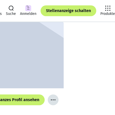
Stellenanzeige schalten
ts
Suche
Anmelden
Produkte
anzes Profil ansehen