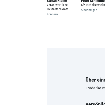
Stefan Kleine
Peter Schimune
Verantwortliche
Kfz Technikermeis
Elektrofachkraft
Sindelfingen
Könnern
Über eine
Entdecke mi
Persönli