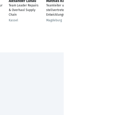
Alexander Lunau
Mathias Rau
Thomas Grief
ur
Team Leader Repairs
Teamleiter und
Lagerarbeiter
& Overhaul Supply
stellvertretender
Taunusstein
Chain
Entwicklungsleiter
Kassel
Magdeburg