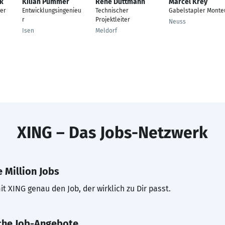
k
Kilian Pummer
Rene Duttmann
Marcel Krey
ter
Entwicklungsingenieu
Technischer
Gabelstapler Monte
r
Projektleiter
Neuss
Isen
Meldorf
XING – Das Jobs-Netzwerk
 Million Jobs
t XING genau den Job, der wirklich zu Dir passt.
che Job-Angebote