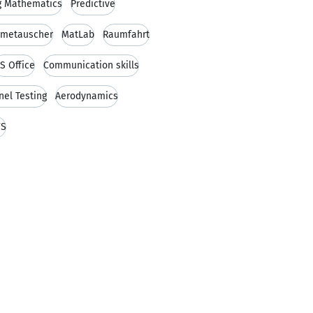
g Mathematics
Predictive
metauscher
MatLab
Raumfahrt
S Office
Communication skills
nel Testing
Aerodynamics
YS