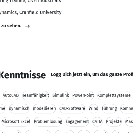
ring Trainee, CNH Industrials
namics, Cranfield University
e zu sehen.
Kenntnisse
Logg Dich jetzt ein, um das ganze Prof
AutoCAD
Teamfähigkeit
Simulink
PowerPoint
Komplettsysteme
eme
dynamisch
modellieren
CAD-Software
Wind
Führung
Kommun
Microsoft Excel
Problemlösung
Engagement
CATIA
Projekte
Mas