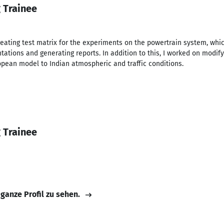
 Trainee
reating test matrix for the experiments on the powertrain system, whi
tions and generating reports. In addition to this, I worked on modify
opean model to Indian atmospheric and traffic conditions.
1
 Trainee
 ganze Profil zu sehen.