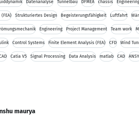
luiddynamik
Datenanalyse
Tunnelbau
DFMEA
chassis
Engineerin
 (FEA)
Strukturiertes Design
Begeisterungsfähigkeit
Luftfahrt
Wär
trömungsmechanik
Engineering
Project Management
Team work
M
link
Control Systems
Finite Element Analysis (FEA)
CFD
Wind Tun
CAD
Catia V5
Signal Processing
Data Analysis
matlab
CAD
ANS
anshu maurya
1