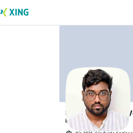
sudhanshu maury
is about to graduate. 🎓