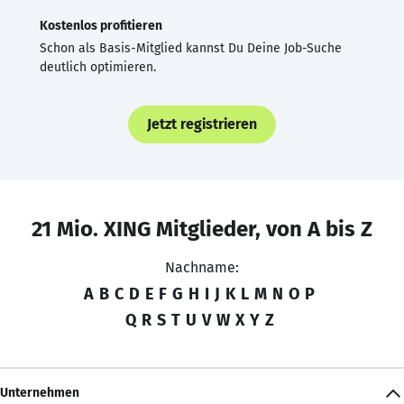
Kostenlos profitieren
Schon als Basis-Mitglied kannst Du Deine Job-Suche
deutlich optimieren.
Jetzt registrieren
21 Mio. XING Mitglieder, von A bis Z
Nachname:
A
B
C
D
E
F
G
H
I
J
K
L
M
N
O
P
Q
R
S
T
U
V
W
X
Y
Z
Unternehmen