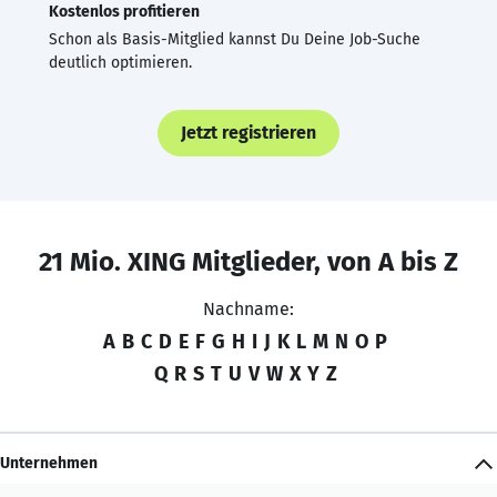
Kostenlos profitieren
Schon als Basis-Mitglied kannst Du Deine Job-Suche
deutlich optimieren.
Jetzt registrieren
21 Mio. XING Mitglieder, von A bis Z
Nachname:
A
B
C
D
E
F
G
H
I
J
K
L
M
N
O
P
Q
R
S
T
U
V
W
X
Y
Z
Unternehmen