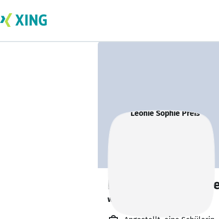
Leonie Sophie Pre
würde gern helfen. 🛍🦮👶