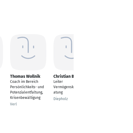
Thomas Wollnik
Christian Brünjes
Dominik
Baumgartner
Coach im Bereich
Leiter
Focus Sales Manager
Persönlichkeits- und
Vermögenskundenber
COC Datacenter
Potenzialentfaltung,
atung
Krisenbewältigung
Straubing
Diepholz
Verl