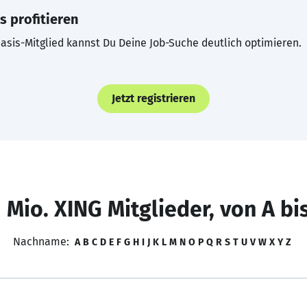
s profitieren
asis-Mitglied kannst Du Deine Job-Suche deutlich optimieren.
Jetzt registrieren
 Mio. XING Mitglieder, von A bi
Nachname:
A
B
C
D
E
F
G
H
I
J
K
L
M
N
O
P
Q
R
S
T
U
V
W
X
Y
Z