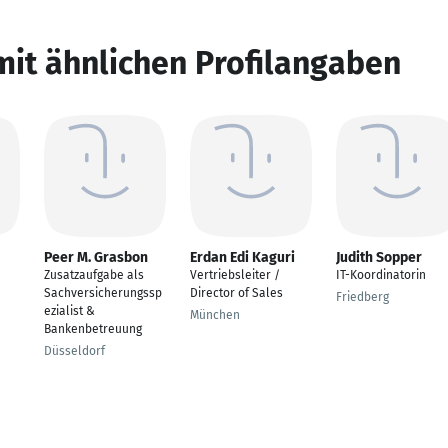
mit ähnlichen Profilangaben
Peer M. Grasbon
Erdan Edi Kaguri
Judith Sopper
Zusatzaufgabe als
Vertriebsleiter /
IT-Koordinatorin
Sachversicherungssp
Director of Sales
Friedberg
ezialist &
München
Bankenbetreuung
Düsseldorf