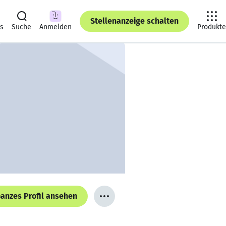
Stellenanzeige schalten
ts
Suche
Anmelden
Produkte
anzes Profil ansehen